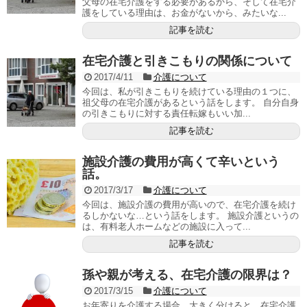
父母の在宅介護をする必要があるから、そして在宅介
護をしている理由は、お金がないから、みたいな...
記事を読む
在宅介護と引きこもりの関係について
2017/4/11
介護について
今回は、私が引きこもりを続けている理由の１つに、
祖父母の在宅介護があるという話をします。 自分自身
の引きこもりに対する責任転嫁もいい加...
記事を読む
施設介護の費用が高くて辛いという
話。
2017/3/17
介護について
今回は、施設介護の費用が高いので、在宅介護を続け
るしかないな…という話をします。 施設介護というの
は、有料老人ホームなどの施設に入って...
記事を読む
孫や親が考える、在宅介護の限界は？
2017/3/15
介護について
お年寄りを介護する場合、大きく分けると、在宅介護