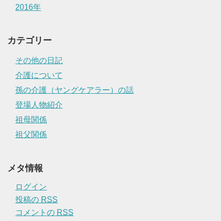
2016年
カテゴリー
その他の日記
介護について
孫の介護（ヤングケアラー）の話
登場人物紹介
祖母関係
祖父関係
メタ情報
ログイン
投稿の
RSS
コメントの
RSS