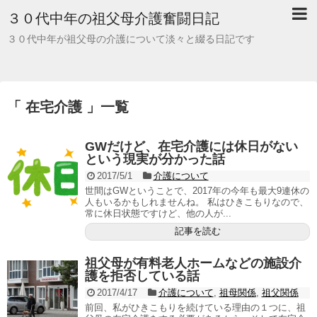
３０代中年の祖父母介護奮闘日記
３０代中年が祖父母の介護について淡々と綴る日記です
「 在宅介護 」一覧
GWだけど、在宅介護には休日がない
という現実が分かった話
2017/5/1
介護について
世間はGWということで、2017年の今年も最大9連休の
人もいるかもしれませんね。 私はひきこもりなので、
常に休日状態ですけど、他の人が...
記事を読む
祖父母が有料老人ホームなどの施設介
護を拒否している話
2017/4/17
介護について
,
祖母関係
,
祖父関係
前回、私がひきこもりを続けている理由の１つに、祖