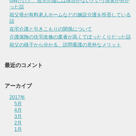
GWだけど、在宅介護には休日がないという現実が分か
った話
祖父母が有料老人ホームなどの施設介護を拒否している
話
在宅介護と引きこもりの関係について
介護保険の住宅改修の業者が高くてぼったくりだった話
祖父の様子から分かる、訪問看護の意外なメリット
最近のコメント
アーカイブ
2017年
5月
4月
3月
2月
1月