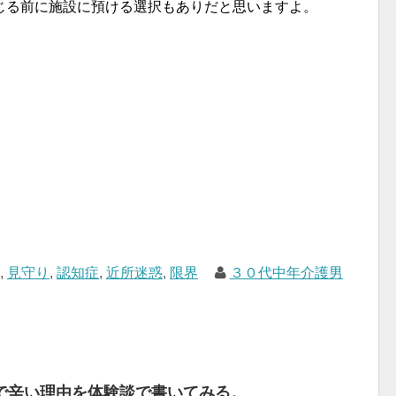
じる前に施設に預ける選択もありだと思いますよ。
護
,
見守り
,
認知症
,
近所迷惑
,
限界
３０代中年介護男
で辛い理由を体験談で書いてみる。