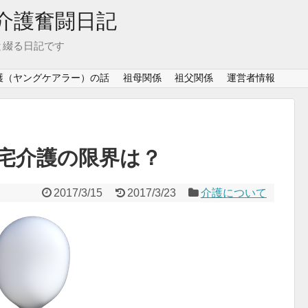
介護奮闘日記
と綴る日記です
護（ヤングケアラー）の話
祖母関係
祖父関係
運営者情報
宅介護の限界は？
2017/3/15
2017/3/23
介護について