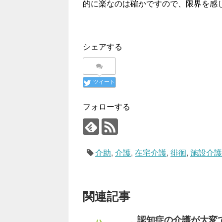
的に楽なのは確かですので、限界を感
シェアする
ツイート
フォローする
介助
,
介護
,
在宅介護
,
徘徊
,
施設介
関連記事
認知症の介護が大変