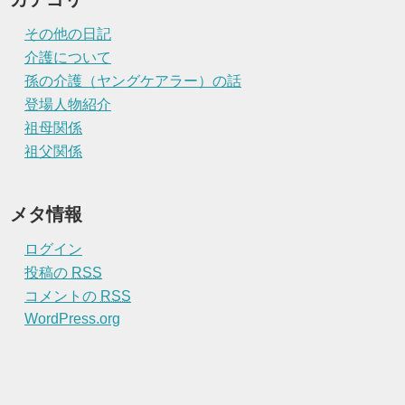
その他の日記
介護について
孫の介護（ヤングケアラー）の話
登場人物紹介
祖母関係
祖父関係
メタ情報
ログイン
投稿の
RSS
コメントの
RSS
WordPress.org