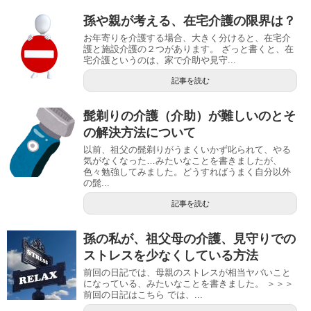
孫や親が考える、在宅介護の限界は？
お年寄りを介護する場合、大きく分けると、在宅介
護と施設介護の２つがあります。 ざっと書くと、在
宅介護というのは、家で介助や見守...
記事を読む
髭剃りの介護（介助）が難しいのとそ
の解決方法について
以前、祖父の髭剃りがうまくいかず叱られて、やる
気がなくなった…みたいなことを書きましたが、
色々勉強してみました。どうすればうまく自分以外
の髭...
記事を読む
孫の私が、祖父母の介護、見守りでの
ストレスを少なくしている方法
前回の日記では、母親のストレスが相当ヤバいこと
になっている、みたいなことを書きました。 ＞＞＞
前回の日記はこちら では、...