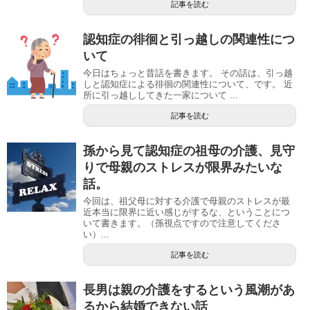
記事を読む
認知症の徘徊と引っ越しの関連性につ
いて
今日はちょっと昔話を書きます。 その話は、引っ越
しと認知症による徘徊の関連性について、です。 近
所に引っ越ししてきた一家について ...
記事を読む
孫から見て認知症の祖母の介護、見守
りで母親のストレスが限界みたいな
話。
今回は、祖父母に対する介護で母親のストレスが最
近本当に限界に近い感じがするな、ということにつ
いて書きます。（孫視点ですので注意してくださ
い）...
記事を読む
長男は親の介護をするという風潮があ
るから結婚できない話