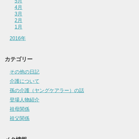
5月
4月
3月
2月
1月
2016年
カテゴリー
その他の日記
介護について
孫の介護（ヤングケアラー）の話
登場人物紹介
祖母関係
祖父関係