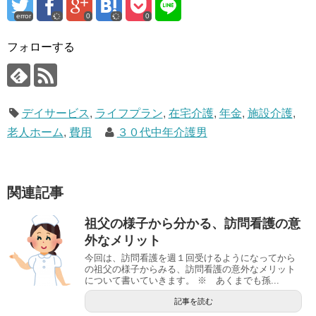
error
0
0
フォローする
デイサービス
,
ライフプラン
,
在宅介護
,
年金
,
施設介護
,
老人ホーム
,
費用
３０代中年介護男
関連記事
祖父の様子から分かる、訪問看護の意
外なメリット
今回は、訪問看護を週１回受けるようになってから
の祖父の様子からみる、訪問看護の意外なメリット
について書いていきます。 ※ あくまでも孫...
記事を読む